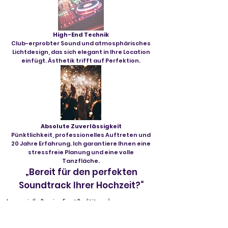
High-End Technik
Club-erprobter Sound und atmosphärisches
Lichtdesign, das sich elegant in Ihre Location
einfügt. Ästhetik trifft auf Perfektion.
Absolute Zuverlässigkeit
Pünktlichkeit, professionelles Auftreten und
20 Jahre Erfahrung. Ich garantiere Ihnen eine
stressfreie Planung und eine volle
Tanzfläche.
„Bereit für den perfekten
Soundtrack Ihrer Hochzeit?“
Lassen wir Ihr Premium-Event Realität werden.
Fragen Sie jetzt unverbindlich Ihren Wunschtermin an!
Eure Namen
*