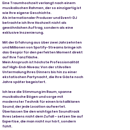
Eine Traumhochzeit verlangt nach einem
musikalischen Rahmen, der so einzigartig ist
wie Ihre eigene Geschichte.
Als internationaler Producer und Event-DJ
betrachte ich Ihre Hochzeit nicht als
gewöhnlichen Auftrag, sondern als eine
exklusive Inszenierung.
Mit der Erfahrung aus über zwei Jahrzehnten
und Millionen von Spotify-Streams bringe ich
das Gespür für den perfekten Moment direkt
auf Ihre Tanzfläche.
Mein Anspruch ist höchste Professionalität
auf High-End-Niveau: Von der stilvollen
Untermalung Ihres Dinners bis hin zu einer
ekstatischen Partynacht, die Ihre Gäste noch
Jahre später begeistert.
Ich lese die Stimmung im Raum, spanne
musikalische Bögen und sorge mit
modernster Technik für einen kristallklaren
Sound, der jede Location aufwertet.
Überlassen Sie den wichtigsten Soundtrack
Ihres Lebens nicht dem Zufall – setzen Sie auf
Expertise, die man nicht nur hört, sondern
fühlt.