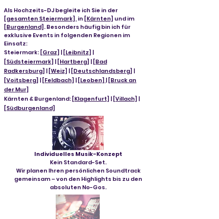
Als Hochzeits-DJ begleite ich Sie in der
[gesamten Steiermark]
, in
[Kärnten]
und im
[Burgenland]
. Besonders häufig bin ich für
exklusive Events in folgenden Regionen im
Einsatz:
Steiermark:
[Graz]
|
[Leibnitz]
|
[Südsteiermark]
|
[Hartberg]
|
[Bad
Radkersburg]
|
[Weiz]
|
[Deutschlandsberg]
|
[Voitsberg]
|
[Feldbach]
|
[Leoben]
|
[Bruck an
der Mur]
Kärnten & Burgenland:
[Klagenfurt]
|
[Villach]
|
[Südburgenland]
Individuelles Musik-Konzept
Kein Standard-Set.
Wir planen Ihren persönlichen Soundtrack
gemeinsam – von den Highlights bis zu den
absoluten No-Gos.