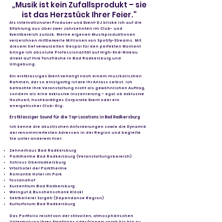
„Musik ist kein Zufallsprodukt – sie
ist das Herzstück Ihrer Feier.“
Als internationaler Producer und Event-DJ blicke ich auf die
Erfahrung aus über zwei Jahrzehnten im Club- und
Eventbereich zurück. Meine eigenen Musikproduktionen
verzeichnen mittlerweile Millionen von Spotify-Streams. Mit
diesem tief verwurzelten Gespür für den perfekten Moment
bringe ich absolute Professionalität auf High-End-Niveau
direkt auf Ihre Tanzfläche in Bad Radkersburg und
Umgebung.
Ein erstklassiges Event verlangt nach einem musikalischen
Rahmen, der so einzigartig ist wie Ihr Anlass selbst. Ich
betrachte Ihre Veranstaltung nicht als gewöhnlichen Auftrag,
sondern als eine exklusive Inszenierung – egal ob exklusive
Hochzeit, hochkarätiges Corporate Event oder ein
energetischer Club-Gig.
Erstklassiger Sound für die Top-Locations in Bad Radkersburg
Ich kenne die akustischen Anforderungen sowie die Dynamik
der renommiertesten Adressen in der Region und begleite
Sie unter anderem hier:
Zehnerhaus Bad Radkersburg
Parktherme Bad Radkersburg (Veranstaltungsbereich)
Schloss Oberradkersburg
Vitalhotel der Parktherme
Romantik Hotel im Park
Toscanahof
Kurzentrum Bad Radkersburg
Weingut & Buschenschank Klöckl
Sektkellerei Szigeti (Dependance Region)
Kulturforum Bad Radkersburg
Das Portfolio reicht von der stilvollen, atmosphärischen
Untermalung Ihres Empfangs oder Dinners vorab bis hin zu