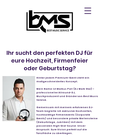
Ihr sucht den perfekten DJ für
eure Hochzeit, Firmenfeier
oder Geburtstag?
Hinter jedem Premium-Event steht ein
maßgeschneidertes Konzept.
Mein Name ist Markus Pall (DJ Mark Star) –
professioneller Allround-DJ,
Musikproduzent und Gründer von Best Music
Service.
Gemeinsam mit meinem erfahrenen DJ-
Team begleite ich exklusive Hochzeiten,
hochkarätige Firmenevents (Corporate
Events) und besondere private Meilensteine
(Geburtstage, Jubiläen) mit dem
passenden High-End-Sound. Unser
Anspruch: Eure Vision perfekt auf die
Tanzfläche zu übertragen.