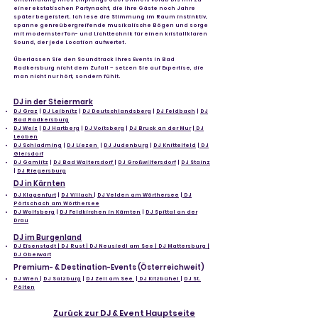
einer ekstatischen Partynacht, die Ihre Gäste noch Jahre
später begeistert. Ich lese die Stimmung im Raum instinktiv,
spanne genreübergreifende musikalische Bögen und sorge
mit modernster Ton- und Lichttechnik für einen kristallklaren
Sound, der jede Location aufwertet.
Überlassen Sie den Soundtrack Ihres Events in Bad
Radkersburg nicht dem Zufall – setzen Sie auf Expertise, die
man nicht nur hört, sondern fühlt.
DJ in der Steiermark
DJ Graz
|
DJ Leibnitz
|
DJ Deutschlandsberg
|
DJ Feldbach
|
DJ
Bad Radkersburg
DJ Weiz
|
DJ Hartberg
|
DJ Voitsberg
|
DJ Bruck an der Mur
|
DJ
Leoben
DJ Schladming
|
DJ Liezen
|
DJ Judenburg
|
DJ Knittelfeld
|
DJ
Gleisdorf
DJ Gamlitz
|
DJ Bad Waltersdorf
|
DJ Großwilfersdorf
|
DJ Stainz
|
DJ Riegersburg
DJ in Kärnten
DJ Klagenfurt
|
DJ Villach
|
DJ Velden am Wörthersee
|
DJ
Pörtschach am Wörthersee
DJ Wolfsberg
|
DJ Feldkirchen in Kärnten
|
DJ Spittal an der
Drau
DJ im Burgenland
DJ Eisenstadt | DJ Rust | DJ Neusiedl am See | DJ Mattersburg |
DJ Oberwart
Premium- & Destination-Events (Österreichweit)
DJ Wien
|
DJ Salzburg
|
DJ Zell am See
|
DJ Kitzbühel
|
DJ St.
Pölten
Zurück zur DJ & Event Hauptseite