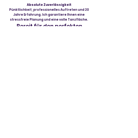
Absolute Zuverlässigkeit
Pünktlichkeit, professionelles Auftreten und 20
Jahre Erfahrung. Ich garantiere Ihnen eine
stressfreie Planung und eine volle Tanzfläche.
Bereit für den perfekten
Soundtrack Ihres Events?
Lassen wir Ihr Premium-Event Realität werden.
Fragen Sie jetzt unverbindlich Ihren Wunschtermin an!
Eure Namen
*
E-Mail-Adresse
*
Telefonnummer
*
Datum
*
Tag
Monat