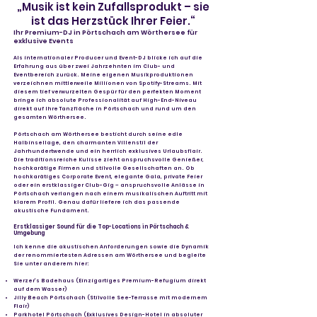
„Musik ist kein Zufallsprodukt – sie
ist das Herzstück Ihrer Feier.“
Ihr Premium-DJ in Pörtschach am Wörthersee für
exklusive Events
Als internationaler Producer und Event-DJ blicke ich auf die
Erfahrung aus über zwei Jahrzehnten im Club- und
Eventbereich zurück. Meine eigenen Musikproduktionen
verzeichnen mittlerweile Millionen von Spotify-Streams. Mit
diesem tief verwurzelten Gespür für den perfekten Moment
bringe ich absolute Professionalität auf High-End-Niveau
direkt auf Ihre Tanzfläche in Pörtschach und rund um den
gesamten Wörthersee.
Pörtschach am Wörthersee besticht durch seine edle
Halbinsellage, den charmanten Villenstil der
Jahrhundertwende und ein herrlich exklusives Urlaubsflair.
Die traditionsreiche Kulisse zieht anspruchsvolle Genießer,
hochkarätige Firmen und stilvolle Gesellschaften an. Ob
hochkarätiges Corporate Event, elegante Gala, private Feier
oder ein erstklassiger Club-Gig – anspruchsvolle Anlässe in
Pörtschach verlangen nach einem musikalischen Auftritt mit
klarem Profil. Genau dafür liefere ich das passende
akustische Fundament.
Erstklassiger Sound für die Top-Locations in Pörtschach &
Umgebung
Ich kenne die akustischen Anforderungen sowie die Dynamik
der renommiertesten Adressen am Wörthersee und begleite
Sie unter anderem hier:
Werzer’s Badehaus (Einzigartiges Premium-Refugium direkt
auf dem Wasser)
Jilly Beach Pörtschach (Stilvolle See-Terrasse mit modernem
Flair)
Parkhotel Pörtschach (Exklusives Design-Hotel in absoluter