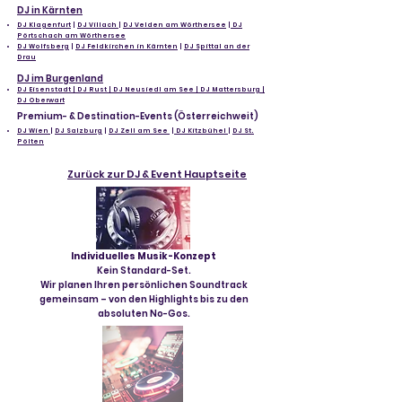
DJ in Kärnten
DJ Klagenfurt
|
DJ Villach
|
DJ Velden am Wörthersee
|
DJ
Pörtschach am Wörthersee
DJ Wolfsberg
|
DJ Feldkirchen in Kärnten
|
DJ Spittal an der
Drau
DJ im Burgenland
DJ Eisenstadt | DJ Rust | DJ Neusiedl am See | DJ Mattersburg |
DJ Oberwart
Premium- & Destination-Events (Österreichweit)
DJ Wien
|
DJ Salzburg
|
DJ Zell am See
|
DJ Kitzbühel
|
DJ St.
Pölten
Zurück zur DJ & Event Hauptseite
Individuelles Musik-Konzept
Kein Standard-Set.
Wir planen Ihren persönlichen Soundtrack
gemeinsam – von den Highlights bis zu den
absoluten No-Gos.