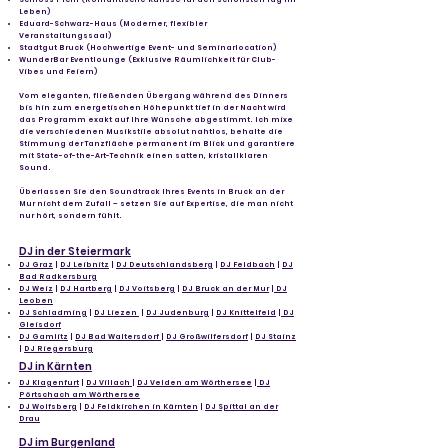
Leben)
Eduard-Schwarz-Haus (Moderner, flexibler
Veranstaltungssaal)
Stadtgut Bruck (Hochwertige Event- und Seminarlocation)
WunderBar Eventlounge (Exklusive Räumlichkeit für Club-
Vibes und Feiern)
Vom eleganten, fließenden Übergang während des Dinners
bis hin zum energetischen Höhepunkt tief in der Nacht wird
das Programm exakt auf Ihre Wünsche abgestimmt. Ich mixe
die verschiedenen Musikstile absolut nahtlos, behalte die
Stimmung der Tanzfläche permanent im Blick und garantiere
mit State-of-the-Art-Technik einen satten, kristallklaren
Sound.
Überlassen Sie den Soundtrack Ihres Events in Bruck an der
Mur nicht dem Zufall – setzen Sie auf Expertise, die man nicht
nur hört, sondern fühlt.
DJ in der Steiermark
DJ Graz
|
DJ Leibnitz
|
DJ Deutschlandsberg
|
DJ Feldbach
|
DJ
Bad Radkersburg
DJ Weiz
|
DJ Hartberg
|
DJ Voitsberg
|
DJ Bruck an der Mur
|
DJ
Leoben
DJ Schladming
|
DJ Liezen
|
DJ Judenburg
|
DJ Knittelfeld
|
DJ
Gleisdorf
DJ Gamlitz
|
DJ Bad Waltersdorf
|
DJ Großwilfersdorf
|
DJ Stainz
|
DJ Riegersburg
DJ in Kärnten
DJ Klagenfurt
|
DJ Villach
|
DJ Velden am Wörthersee
|
DJ
Pörtschach am Wörthersee
DJ Wolfsberg
|
DJ Feldkirchen in Kärnten
|
DJ Spittal an der
Drau
DJ im Burgenland