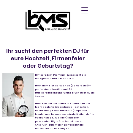
Ihr sucht den perfekten DJ für
eure Hochzeit, Firmenfeier
oder Geburtstag?
Hinter jedem Premium-Event steht ein
maßgeschneidertes Konzept.
Mein Name ist Markus Pall (DJ Mark Star) –
professioneller Allround-DJ,
Musikproduzent und Gründer von Best Music
Service.
Gemeinsam mit meinem erfahrenen DJ-
Team begleite ich exklusive Hochzeiten,
hochkarätige Firmenevents (Corporate
Events) und besondere private Meilensteine
(Geburtstage, Jubiläen) mit dem
passenden High-End-Sound. Unser
Anspruch: Eure Vision perfekt auf die
Tanzfläche zu übertragen.