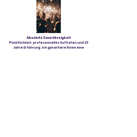
Absolute Zuverlässigkeit
Pünktlichkeit, professionelles Auftreten und 20
Jahre Erfahrung. Ich garantiere Ihnen eine
stressfreie Planung und eine volle Tanzfläche.
Bereit für den perfekten
Soundtrack Ihres Events?
Lassen wir Ihr Premium-Event Realität werden.
Fragen Sie jetzt unverbindlich Ihren Wunschtermin an!
Eure Namen
*
E-Mail-Adresse
*
Telefonnummer
*
Datum
*