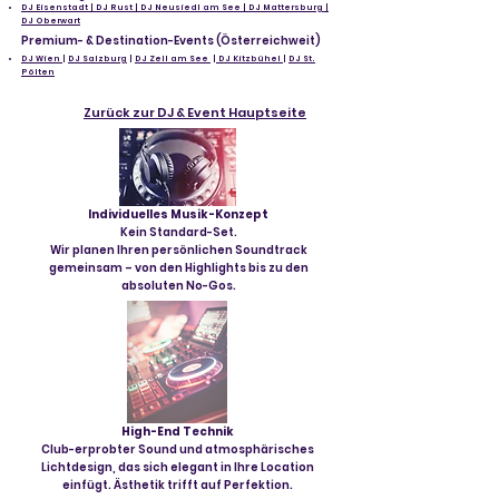
DJ Eisenstadt | DJ Rust | DJ Neusiedl am See | DJ Mattersburg |
DJ Oberwart
Premium- & Destination-Events (Österreichweit)
DJ Wien
|
DJ Salzburg
|
DJ Zell am See
|
DJ Kitzbühel
|
DJ St.
Pölten
Zurück zur DJ & Event Hauptseite
Individuelles Musik-Konzept
Kein Standard-Set.
Wir planen Ihren persönlichen Soundtrack
gemeinsam – von den Highlights bis zu den
absoluten No-Gos.
High-End Technik
Club-erprobter Sound und atmosphärisches
Lichtdesign, das sich elegant in Ihre Location
einfügt. Ästhetik trifft auf Perfektion.