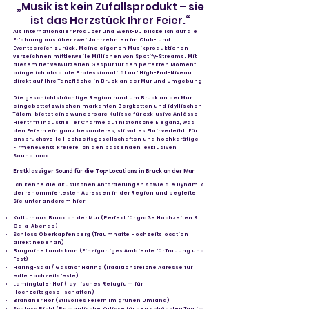
„Musik ist kein Zufallsprodukt – sie
ist das Herzstück Ihrer Feier.“
Als internationaler Producer und Event-DJ blicke ich auf die
Erfahrung aus über zwei Jahrzehnten im Club- und
Eventbereich zurück. Meine eigenen Musikproduktionen
verzeichnen mittlerweile Millionen von Spotify-Streams. Mit
diesem tief verwurzelten Gespür für den perfekten Moment
bringe ich absolute Professionalität auf High-End-Niveau
direkt auf Ihre Tanzfläche in Bruck an der Mur und Umgebung.
Die geschichtsträchtige Region rund um Bruck an der Mur,
eingebettet zwischen markanten Bergketten und idyllischen
Tälern, bietet eine wunderbare Kulisse für exklusive Anlässe.
Hier trifft industrieller Charme auf historische Eleganz, was
den Feiern ein ganz besonderes, stilvolles Flair verleiht. Für
anspruchsvolle Hochzeitsgesellschaften und hochkarätige
Firmenevents kreiere ich den passenden, exklusiven
Soundtrack.
Erstklassiger Sound für die Top-Locations in Bruck an der Mur
Ich kenne die akustischen Anforderungen sowie die Dynamik
der renommiertesten Adressen in der Region und begleite
Sie unter anderem hier:
Kulturhaus Bruck an der Mur (Perfekt für große Hochzeiten &
Gala-Abende)
Schloss Oberkapfenberg (Traumhafte Hochzeitslocation
direkt nebenan)
Burgruine Landskron (Einzigartiges Ambiente für Trauung und
Fest)
Haring-Saal / Gasthof Haring (Traditionsreiche Adresse für
edle Hochzeitsfeste)
Lamingtaler Hof (Idyllisches Refugium für
Hochzeitsgesellschaften)
Brandner Hof (Stilvolles Feiern im grünen Umland)
Schloss Pichl (Romantische Kulisse für den schönsten Tag im