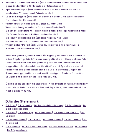
Schloss Obermayerhofen (Das prachtvolle Schloss-Ensemble
ganz in der Nähe für Events der Extraklasse)
Spa Resort Styria (Premium-Resort in Bad Waltersdorf für
exklusive Firmen- und Privatevents)
Locker & Légere (Urbane, moderne Hotel- und Eventlocation
im nahen St. Ruprecht)
forumKLOSTER (Das großzügige Kultur- und
Veranstaltungszentrum im nahen Gleisdorf)
Gasthof-Restaurant Haberl (Renommierte Top-Gastronomie
für feine Feste und kulinarische Events)
Malerwinkl Hatzendorf (Einzigartige Kunst- und
Genusslocation für charakterstarke Events)
Thermenhof Paierl (Exklusive Kulisse für anspruchsvolle
Privat- und Firmenevents)
Vom eleganten, fließenden Übergang während des Dinners
oder Empfangs bis hin zum energetischen Höhepunkt auf der
Tanzfläche wird das Programm präzise auf Ihre Wünsche
abgestimmt. Ich verbinde Musikstile und Epochen absolut
fehlerfrei, reagiere blitzschnell auf die Schwingungen im
Raum und garantiere dank erstklassigem State-of-the-Art-
Equipment einen kristallklaren Sound.
Überlassen Sie den Soundtrack Ihres Events in Großwilfersdorf
nicht dem Zufall – setzen Sie auf Expertise, die man nicht nur
hört, sondern fühlt.
DJ in der Steiermark
DJ Graz
|
DJ Leibnitz
|
DJ Deutschlandsberg
|
DJ Feldbach
|
DJ
Bad Radkersburg
DJ Weiz
|
DJ Hartberg
|
DJ Voitsberg
|
DJ Bruck an der Mur
|
DJ
Leoben
DJ Schladming
|
DJ Liezen
|
DJ Judenburg
|
DJ Knittelfeld
|
DJ
Gleisdorf
DJ Gamlitz
|
DJ Bad Waltersdorf
|
DJ Großwilfersdorf
|
DJ Stainz
|
DJ Riegersburg