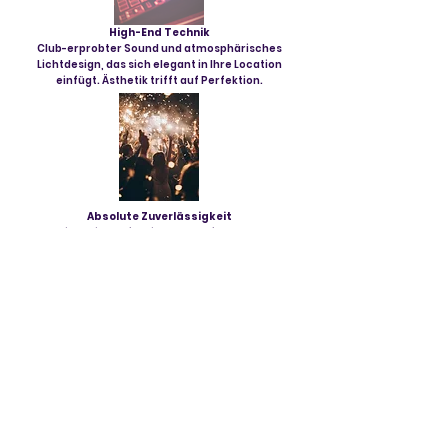
High-End Technik
Club-erprobter Sound und atmosphärisches
Lichtdesign, das sich elegant in Ihre Location
einfügt. Ästhetik trifft auf Perfektion.
Absolute Zuverlässigkeit
Pünktlichkeit, professionelles Auftreten und 20
Jahre Erfahrung. Ich garantiere Ihnen eine
stressfreie Planung und eine volle Tanzfläche.
Bereit für den perfekten
Soundtrack Ihres Events?
Lassen wir Ihr Premium-Event Realität werden.
Fragen Sie jetzt unverbindlich Ihren Wunschtermin an!
Eure Namen
*
E-Mail-Adresse
*