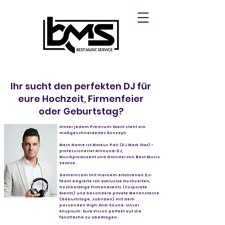
Ihr sucht den perfekten DJ für
eure Hochzeit, Firmenfeier
oder Geburtstag?
Hinter jedem Premium-Event steht ein
maßgeschneidertes Konzept.
Mein Name ist Markus Pall (DJ Mark Star) –
professioneller Allround-DJ,
Musikproduzent und Gründer von Best Music
Service.
Gemeinsam mit meinem erfahrenen DJ-
Team begleite ich exklusive Hochzeiten,
hochkarätige Firmenevents (Corporate
Events) und besondere private Meilensteine
(Geburtstage, Jubiläen) mit dem
passenden High-End-Sound. Unser
Anspruch: Eure Vision perfekt auf die
Tanzfläche zu übertragen.