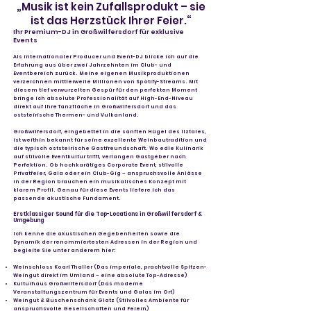
„Musik ist kein Zufallsprodukt – sie
ist das Herzstück Ihrer Feier.“
Ihr Premium-DJ in Großwilfersdorf für exklusive
Events
Als internationaler Producer und Event-DJ blicke ich auf die
Erfahrung aus über zwei Jahrzehnten im Club- und
Eventbereich zurück. Meine eigenen Musikproduktionen
verzeichnen mittlerweile Millionen von Spotify-Streams. Mit
diesem tief verwurzelten Gespür für den perfekten Moment
bringe ich absolute Professionalität auf High-End-Niveau
direkt auf Ihre Tanzfläche in Großwilfersdorf und das
oststeirische Thermen- und Vulkanland.
Großwilfersdorf, eingebettet in die sanften Hügel des Ilztales,
ist weithin bekannt für seine exzellente Weinbautradition und
die typisch oststeirische Gastfreundschaft. Wo edle Kulinarik
auf stilvolle Eventkultur trifft, verlangen Gastgeber nach
Perfektion. Ob hochkarätiges Corporate Event, stilvolle
Privatfeier, Gala oder ein Club-Gig – anspruchsvolle Anlässe
in der Region brauchen ein musikalisches Konzept mit
klarem Profil. Genau für diese Events liefere ich das
passende akustische Fundament.
Erstklassiger Sound für die Top-Locations in Großwilfersdorf &
Umgebung
Ich kenne die akustischen Gegebenheiten sowie die
Dynamik der renommiertesten Adressen in der Region und
begleite Sie unter anderem hier:
Weinschloss Koarl Thaller (Das imperiale, prachtvolle Spitzen-
Weingut direkt im Umland – eine absolute Top-Adresse)
Kulturhaus Großwilfersdorf (Das moderne
Veranstaltungszentrum für Events und Galas im Ort)
Weingut & Buschenschank Glatz (Stilvolles Ambiente für
anspruchsvolle Gesellschaften und Feiern)