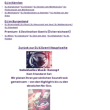
DJ in Kärnten
DJ Klagenfurt
|
DJ Villach
|
DJ Velden am Wörthersee
|
DJ
Pörtschach am Wörthersee
DJ Wolfsberg
|
DJ Feldkirchen in Kärnten
|
DJ Spittal an der
Drau
DJ im Burgenland
DJ Eisenstadt | DJ Rust | DJ Neusiedl am See | DJ Mattersburg |
DJ Oberwart
Premium- & Destination-Events (Österreichweit)
DJ Wien
|
DJ Salzburg
|
DJ Zell am See
|
DJ Kitzbühel
|
DJ St.
Pölten
Zurück zur DJ & Event Hauptseite
Individuelles Musik-Konzept
Kein Standard-Set.
Wir planen Ihren persönlichen Soundtrack
gemeinsam – von den Highlights bis zu den
absoluten No-Gos.