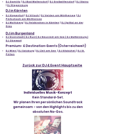
DJ Gamlitz
|
DJ Bad Waltersdorf
|
DJ Großwilfersdorf
|
DJ Stainz
|
DJ Riegersburg
DJ in Kärnten
DJ Klagenfurt
|
DJ Villach
|
DJ Velden am Wörthersee
|
DJ
Pörtschach am Wörthersee
DJ Wolfsberg
|
DJ Feldkirchen in Kärnten
|
DJ Spittal an der
Drau
DJ im Burgenland
DJ Eisenstadt | DJ Rust | DJ Neusiedl am See | DJ Mattersburg |
DJ Oberwart
Premium- & Destination-Events (Österreichweit)
DJ Wien
|
DJ Salzburg
|
DJ Zell am See
|
DJ Kitzbühel
|
DJ St.
Pölten
Zurück zur DJ & Event Hauptseite
Individuelles Musik-Konzept
Kein Standard-Set.
Wir planen Ihren persönlichen Soundtrack
gemeinsam – von den Highlights bis zu den
absoluten No-Gos.