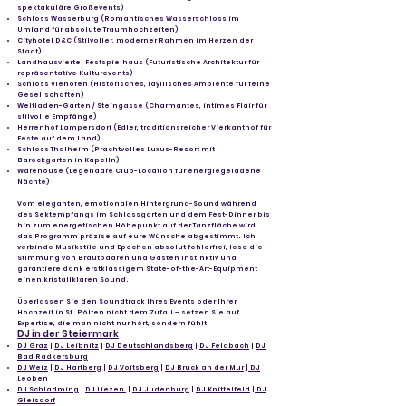
spektakuläre Großevents)
Schloss Wasserburg (Romantisches Wasserschloss im
Umland für absolute Traumhochzeiten)
Cityhotel D&C (Stilvoller, moderner Rahmen im Herzen der
Stadt)
Landhausviertel Festspielhaus (Futuristische Architektur für
repräsentative Kulturevents)
Schloss Viehofen (Historisches, idyllisches Ambiente für feine
Gesellschaften)
Weltladen-Garten / Steingasse (Charmantes, intimes Flair für
stilvolle Empfänge)
Herrenhof Lampersdorf (Edler, traditionsreicher Vierkanthof für
Feste auf dem Land)
Schloss Thalheim (Prachtvolles Luxus-Resort mit
Barockgarten in Kapelln)
Warehouse (Legendäre Club-Location für energiegeladene
Nächte)
Vom eleganten, emotionalen Hintergrund-Sound während
des Sektempfangs im Schlossgarten und dem Fest-Dinner bis
hin zum energetischen Höhepunkt auf der Tanzfläche wird
das Programm präzise auf eure Wünsche abgestimmt. Ich
verbinde Musikstile und Epochen absolut fehlerfrei, lese die
Stimmung von Brautpaaren und Gästen instinktiv und
garantiere dank erstklassigem State-of-the-Art-Equipment
einen kristallklaren Sound.
Überlassen Sie den Soundtrack Ihres Events oder Ihrer
Hochzeit in St. Pölten nicht dem Zufall – setzen Sie auf
Expertise, die man nicht nur hört, sondern fühlt.
DJ in der Steiermark
DJ Graz
|
DJ Leibnitz
|
DJ Deutschlandsberg
|
DJ Feldbach
|
DJ
Bad Radkersburg
DJ Weiz
|
DJ Hartberg
|
DJ Voitsberg
|
DJ Bruck an der Mur
|
DJ
Leoben
DJ Schladming
|
DJ Liezen
|
DJ Judenburg
|
DJ Knittelfeld
|
DJ
Gleisdorf