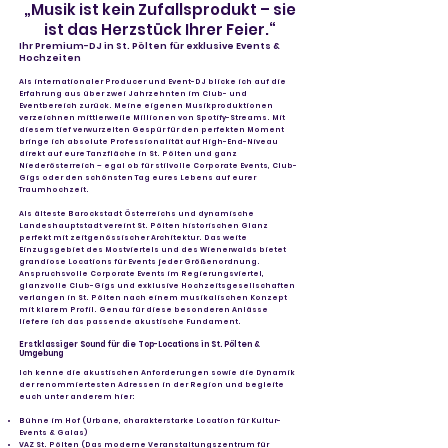
„Musik ist kein Zufallsprodukt – sie
ist das Herzstück Ihrer Feier.“
Ihr Premium-DJ in St. Pölten für exklusive Events &
Hochzeiten
Als internationaler Producer und Event-DJ blicke ich auf die
Erfahrung aus über zwei Jahrzehnten im Club- und
Eventbereich zurück. Meine eigenen Musikproduktionen
verzeichnen mittlerweile Millionen von Spotify-Streams. Mit
diesem tief verwurzelten Gespür für den perfekten Moment
bringe ich absolute Professionalität auf High-End-Niveau
direkt auf eure Tanzfläche in St. Pölten und ganz
Niederösterreich – egal ob für stilvolle Corporate Events, Club-
Gigs oder den schönsten Tag eures Lebens auf eurer
Traumhochzeit.
Als älteste Barockstadt Österreichs und dynamische
Landeshauptstadt vereint St. Pölten historischen Glanz
perfekt mit zeitgenössischer Architektur. Das weite
Einzugsgebiet des Mostviertels und des Wienerwalds bietet
grandiose Locations für Events jeder Größenordnung.
Anspruchsvolle Corporate Events im Regierungsviertel,
glanzvolle Club-Gigs und exklusive Hochzeitsgesellschaften
verlangen in St. Pölten nach einem musikalischen Konzept
mit klarem Profil. Genau für diese besonderen Anlässe
liefere ich das passende akustische Fundament.
Erstklassiger Sound für die Top-Locations in St. Pölten &
Umgebung
Ich kenne die akustischen Anforderungen sowie die Dynamik
der renommiertesten Adressen in der Region und begleite
euch unter anderem hier:
Bühne im Hof (Urbane, charakterstarke Location für Kultur-
Events & Galas)
VAZ St. Pölten (Das moderne Veranstaltungszentrum für