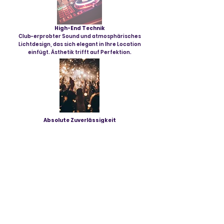
High-End Technik
Club-erprobter Sound und atmosphärisches
Lichtdesign, das sich elegant in Ihre Location
einfügt. Ästhetik trifft auf Perfektion.
Absolute Zuverlässigkeit
Pünktlichkeit, professionelles Auftreten und 20
Jahre Erfahrung. Ich garantiere Ihnen eine
stressfreie Planung und eine volle Tanzfläche.
Bereit für den perfekten
Soundtrack Ihres Events?
Lassen wir Ihr Premium-Event Realität werden.
Fragen Sie jetzt unverbindlich Ihren Wunschtermin an!
Eure Namen
*