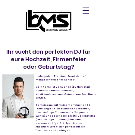
Ihr sucht den perfekten DJ für
eure Hochzeit, Firmenfeier
oder Geburtstag?
Hinter jedem Premium-Event steht ein
maßgeschneidertes Konzept.
Mein Name ist Markus Pall (DJ Mark Star) –
professioneller Allround-DJ,
Musikproduzent und Gründer von Best Music
Service.
Gemeinsam mit meinem erfahrenen DJ-
Team begleite ich exklusive Hochzeiten,
hochkarätige Firmenevents (Corporate
Events) und besondere private Meilensteine
(Geburtstage, Jubiläen) mit dem
passenden High-End-Sound. Unser
Anspruch: Eure Vision perfekt auf die
Tanzfläche zu übertragen.