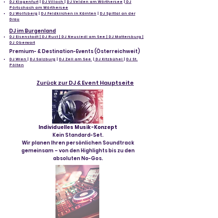
DJ Klagenfurt
|
DJ Villach
|
DJ Velden am Wörthersee
|
DJ
Pörtschach am Wörthersee
DJ Wolfsberg
|
DJ Feldkirchen in Kärnten
|
DJ Spittal an der
Drau
DJ im Burgenland
DJ Eisenstadt | DJ Rust | DJ Neusiedl am See | DJ Mattersburg |
DJ Oberwart
Premium- & Destination-Events (Österreichweit)
DJ Wien
|
DJ Salzburg
|
DJ Zell am See
|
DJ Kitzbühel
|
DJ St.
Pölten
Zurück zur DJ & Event Hauptseite
Individuelles Musik-Konzept
Kein Standard-Set.
Wir planen Ihren persönlichen Soundtrack
gemeinsam – von den Highlights bis zu den
absoluten No-Gos.