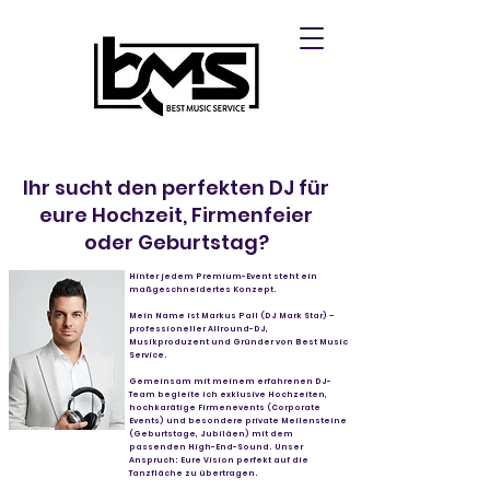
Ihr sucht den perfekten DJ für
eure Hochzeit, Firmenfeier
oder Geburtstag?
Hinter jedem Premium-Event steht ein
maßgeschneidertes Konzept.
Mein Name ist Markus Pall (DJ Mark Star) –
professioneller Allround-DJ,
Musikproduzent und Gründer von Best Music
Service.
Gemeinsam mit meinem erfahrenen DJ-
Team begleite ich exklusive Hochzeiten,
hochkarätige Firmenevents (Corporate
Events) und besondere private Meilensteine
(Geburtstage, Jubiläen) mit dem
passenden High-End-Sound. Unser
Anspruch: Eure Vision perfekt auf die
Tanzfläche zu übertragen.