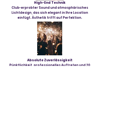
High-End Technik
Club-erprobter Sound und atmosphärisches
Lichtdesign, das sich elegant in Ihre Location
einfügt. Ästhetik trifft auf Perfektion.
Absolute Zuverlässigkeit
Pünktlichkeit, professionelles Auftreten und 20
Jahre Erfahrung. Ich garantiere Ihnen eine
stressfreie Planung und eine volle Tanzfläche.
Bereit für den perfekten
Soundtrack Ihres Events?
Lassen wir Ihr Premium-Event Realität werden.
Fragen Sie jetzt unverbindlich Ihren Wunschtermin an!
Eure Namen
*
E-Mail-Adresse
*