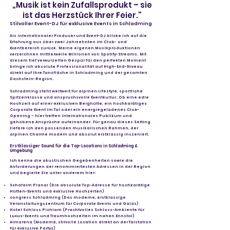
„Musik ist kein Zufallsprodukt – sie
ist das Herzstück Ihrer Feier.“
Stilvoller Event-DJ für exklusive Events in Schladming
Als internationaler Producer und Event-DJ blicke ich auf die
Erfahrung aus über zwei Jahrzehnten im Club- und
Eventbereich zurück. Meine eigenen Musikproduktionen
verzeichnen mittlerweile Millionen von Spotify-Streams. Mit
diesem tief verwurzelten Gespür für den perfekten Moment
bringe ich absolute Professionalität auf High-End-Niveau
direkt auf Ihre Tanzfläche in Schladming und der gesamten
Dachstein-Region.
Schladming steht weltweit für alpinen Lifestyle, sportliche
Spitzenklasse und anspruchsvolle Eventkultur. Ob eine edle
Hochzeit auf einer exklusiven Berghütte, ein hochkarätiges
Corporate Event im Tal oder ein energiegeladenes Club-
Opening – hier treffen internationales Publikum und
gehobene Ansprüche aufeinander. Für genau dieses Setting
liefere ich den passenden musikalischen Rahmen, der
alpinen Charme modern und absolut erstklassig inszeniert.
Erstklassiger Sound für die Top-Locations in Schladming &
Umgebung
Ich kenne die akustischen Gegebenheiten sowie die
Anforderungen der renommiertesten Adressen in der Region
und begleite Sie unter anderem hier:
Schafalm Planai (Die absolute Top-Adresse für hochkarätige
Hütten-Events und exklusive Hochzeiten)
congress Schladming (Das moderne, erstklassige
Veranstaltungszentrum für Corporate Events und Galas)
Hotel Schloss Pichlarn (Prachtvolles Schloss-Ambiente für
Luxus-Events und Traumhochzeiten im nahen Ennstal)
Almarena (Moderne, stilvolle Location direkt an der Talstation
für exklusive Partys)