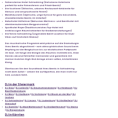
Falkensteiner Hotel Schladming (Gehobene Hotellerie
perfekt für edle Firmenfeiern und Privat-Events)
Die tischlerei (Stilvolles, urbanes Restaurant-Ambiente für
Genuss und anspruchsvolle Feiern)
Waldhäuslalm (Idyllische, urige Kulisse für ganz besondere,
charakterstarke Events im Untertal)
Naturhotel Höflehner (Exklusives Wellness- und Eventhotel mit
atemberaubendem Bergpanorama)
Sporthotel Royer (Traditionsreiches Top-Hotel mit
erstklassigen Räumlichkeiten für Großveranstaltungen)
Die Tenne Schladming (Legendäre Event-Location für Club-
Vibes auf höchstem Niveau)
Das musikalische Programm wird präzise auf die Dramaturgie
Ihres Events abgestimmt – vom atmosphärischen Sound beim
Empfang vor der Bergkulisse bis zur ekstatischen Partynacht
im Saal. Ich fange die Energie des Raumes instinktiv ein, mixe
Genres absolut fehlerfrei ineinander und garantiere mit
meiner mobilen High-End-Anlage einen satten, kristallklaren
Klang.
Überlassen Sie den Soundtrack Ihres Events in Schladming
nicht dem Zufall – setzen Sie auf Expertise, die man nicht nur
hört, sondern fühlt.
DJ in der Steiermark
DJ Graz
|
DJ Leibnitz
|
DJ Deutschlandsberg
|
DJ Feldbach
|
DJ
Bad Radkersburg
DJ Weiz
|
DJ Hartberg
|
DJ Voitsberg
|
DJ Bruck an der Mur
|
DJ
Leoben
DJ Schladming
|
DJ Liezen
|
DJ Judenburg
|
DJ Knittelfeld
|
DJ
Gleisdorf
DJ Gamlitz
|
DJ Bad Waltersdorf
|
DJ Großwilfersdorf
|
DJ Stainz
|
DJ Riegersburg
DJ in Kärnten